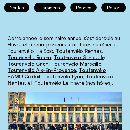
Nantes
Perpignan
Rennes
Rouen
Cette année le séminaire annuel s’est déroulé au
Havre et a réuni plusieurs structures du réseau
Toutenvélo : la Scic,
Toutenvélo Rennes
,
Toutenvélo Rouen
,
Toutenvélo Grenoble
,
Toutenvélo Caen
,
Toutenvélo Marseille
,
Toutenvélo Aix-En-Provence
,
Toutenvélo
SAMO Créteil
,
Toutenvélo Lyon
,
Toutenvélo
Nantes
, et
Toutenvélo Le Havre
(nos hôtes).