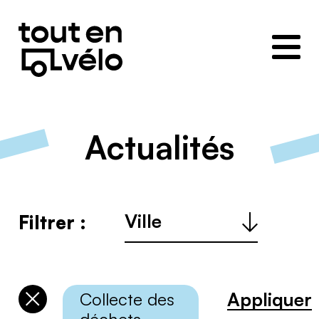
Toutenvélo
–
Coopératives
de
cyclologistique
Actualités
Ville
Filtrer :
:
Appliquer
Collecte des
Désélectionner
les