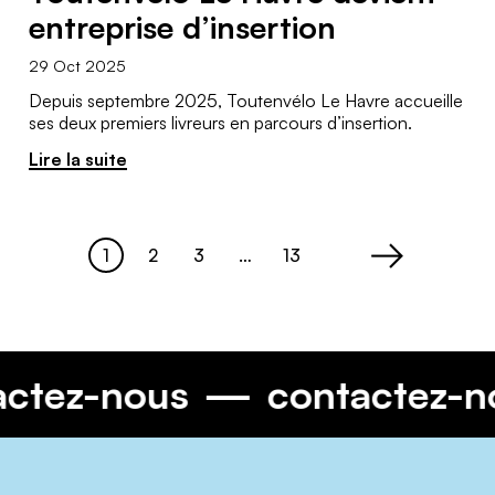
entreprise d’insertion
29 Oct 2025
Depuis septembre 2025, Toutenvélo Le Havre accueille
ses deux premiers livreurs en parcours d’insertion.
Lire la suite
1
2
3
…
13
Page
Page
Page
Page
>
tactez-nous
contactez