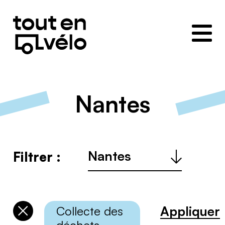
Toutenvélo
–
Coopératives
de
cyclologistique
Nantes
Ville
Filtrer :
:
Appliquer
Collecte des
Désélectionner
les