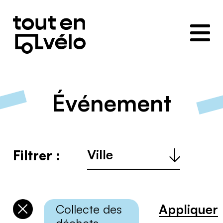
Toutenvélo
–
Coopératives
de
cyclologistique
Événement
Ville
Filtrer :
:
Appliquer
Collecte des
Désélectionner
les