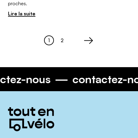
proches.
Lire la suite
1
2
Page
Page
>
tactez-nous
contactez-
Informations
complémentaires