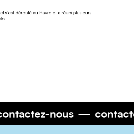
l s’est déroulé au Havre et a réuni plusieurs
lo.
contactez-nous
conta