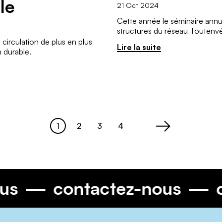
le
21 Oct 2024
Cette année le séminaire annue
structures du réseau Toutenvé
circulation de plus en plus
Lire la suite
 durable.
1
2
3
4
Page
Page
Page
Page
>
-nous
contactez-nous