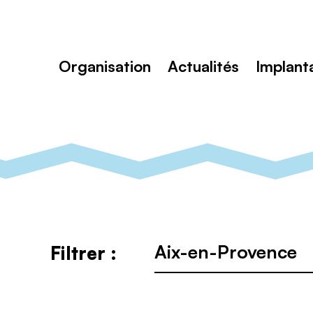
Toutenvélo
–
Coopératives
Rechercher
de
:
cyclologistique
Organisation
Actualités
Implant
Ville
Filtrer :
: