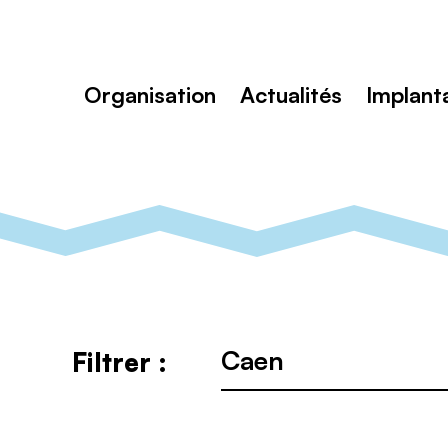
Toutenvélo
–
Coopératives
Rechercher
de
:
cyclologistique
Organisation
Actualités
Implant
Ville
Filtrer :
: