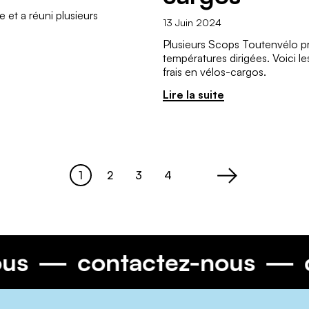
 et a réuni plusieurs
13 Juin 2024
Plusieurs Scops Toutenvélo pr
températures dirigées. Voici le
frais en vélos-cargos.
Lire la suite
1
2
3
4
Page
Page
Page
Page
>
-nous
contactez-nous