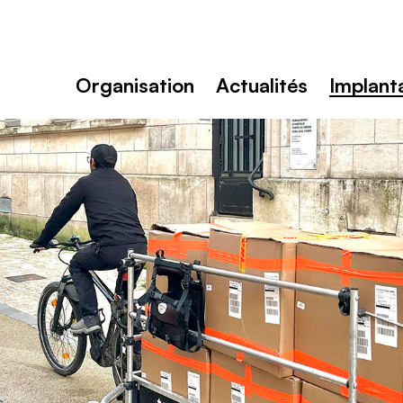
Toutenvélo
La
Rochelle
Rechercher
:
Organisation
Actualités
Implant