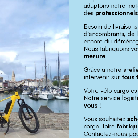
adaptons notre mat
des
professionnels
Besoin de livraisons
d’encombrants
,
de l
encore du déména
Nous fabriquons vos
mesure
!
Grâce à notre
ateli
intervenir sur
tous 
Votre vélo cargo es
Notre service logis
vous
!
Vous souhaitez
ach
cargo
,
faire
fabriq
Contactez-nous pou