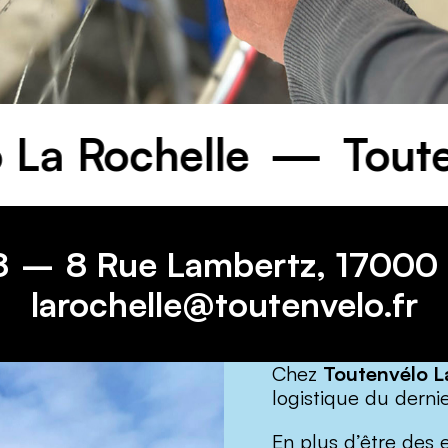
élo La Rochelle
T
8
8 Rue Lambertz, 17000 
larochelle@toutenvelo.fr
Chez
Toutenvélo L
logistique du derni
En plus d’être des 