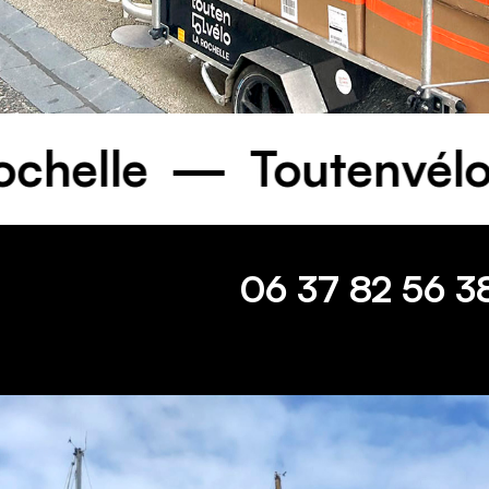
Toutenvélo
a Rochelle
Toutenv
La
Rochelle
06 37 82 56 3