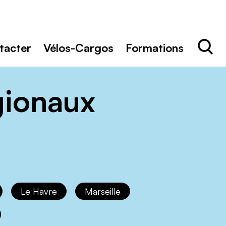
Rechercher
Recher
tacter
Vélos-Cargos
Formations
gionaux
Le Havre
Marseille