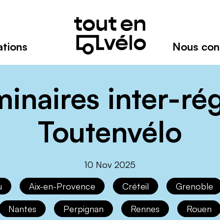
Toutenvélo
–
Coopératives
de
ations
Nous con
cyclologistique
Réseau
de
coopératives
minaires inter-ré
spécialistes
du
Toutenvélo
transport
à
vélo-
cargo
10 Nov 2025
u
Aix-en-Provence
Créteil
Grenoble
Nantes
Perpignan
Rennes
Rouen