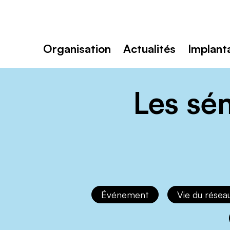
Toutenvélo
–
Coopératives
Rechercher
de
:
cyclologistique
Organisation
Actualités
Implant
Les sé
Événement
Vie du résea