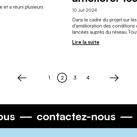
 et a réuni plusieurs
10 Juil 2024
Dans le cadre du projet sur le
d’amélioration des conditions 
lancées auprès du réseau Tou
Lire la suite
1
2
3
4
Page
Page
Page
Page
<
>
-nous
contactez-nous