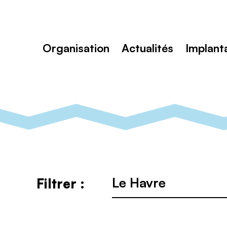
Toutenvélo
–
Coopératives
Rechercher
de
:
cyclologistique
Organisation
Actualités
Implant
Ville
Filtrer :
: