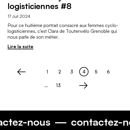
logisticiennes #8
17 Juil 2024
Pour ce huitième portrait consacré aux femmes cyclo-
logisticiennes, c’est Clara de Toutenvélo Grenoble qui
nous parle de son métier.
Lire la suite
1
2
3
4
5
6
Page
Page
Page
Page
Page
Page
<
…
13
Page
>
tactez-nous
contactez