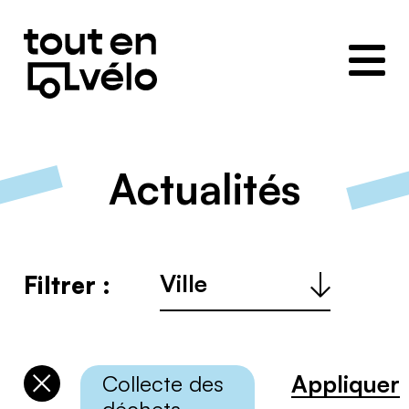
Toutenvélo
–
Coopératives
de
cyclologistique
Actualités
Ville
Filtrer :
:
Appliquer
Collecte des
Désélectionner
les