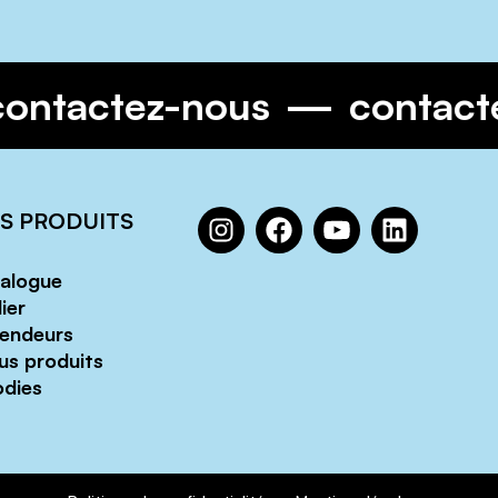
contactez-nous
contac
S PRODUITS
alogue
ier
endeurs
us produits
dies