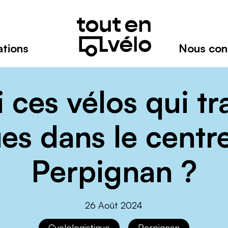
Toutenvélo
–
Coopératives
de
ations
Nous con
cyclologistique
Réseau
de
coopératives
i ces vélos qui tr
spécialistes
du
s dans le centre
transport
à
vélo-
Perpignan ?
cargo
26 Août 2024
Cyclologistique
Perpignan