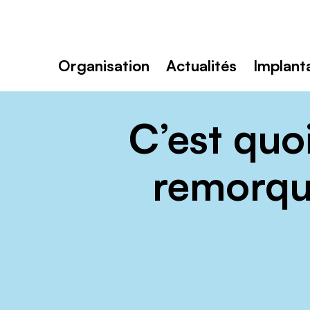
Toutenvélo
–
Coopératives
Rechercher
de
:
cyclologistique
Organisation
Actualités
Implant
C’est quo
remorque