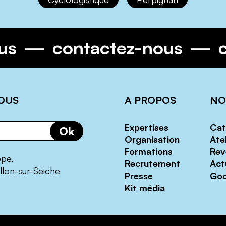
ous
contactez-nous
OUS
A PROPOS
NO
Expertises
Cat
Ok
Organisation
Atel
Formations
Rev
ppe,
Recrutement
Act
llon-sur-Seiche
Presse
Goo
Kit média