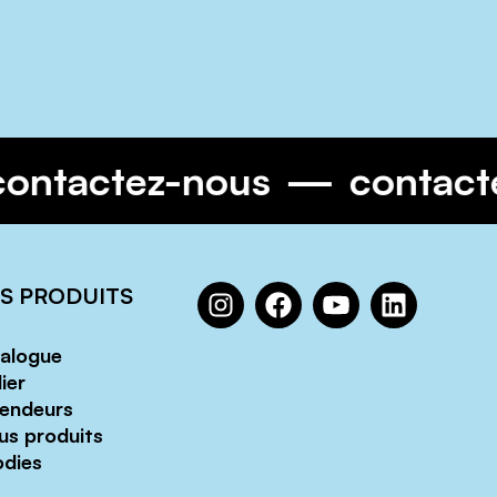
contactez-nous
contac
S PRODUITS
alogue
ier
endeurs
us produits
dies