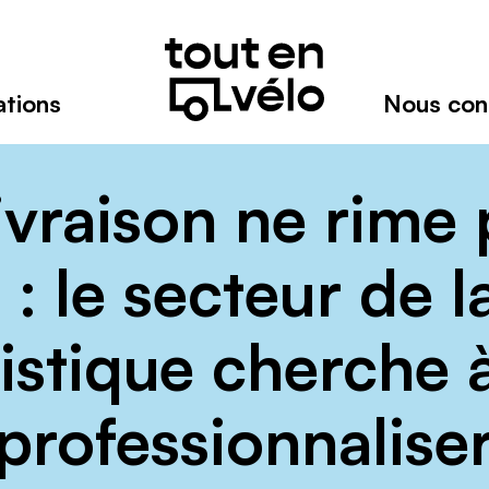
Toutenvélo
–
Coopératives
de
ations
Nous con
cyclologistique
Réseau
de
coopératives
ivraison ne rime 
spécialistes
du
: le secteur de l
transport
à
vélo-
istique cherche 
cargo
professionnalise