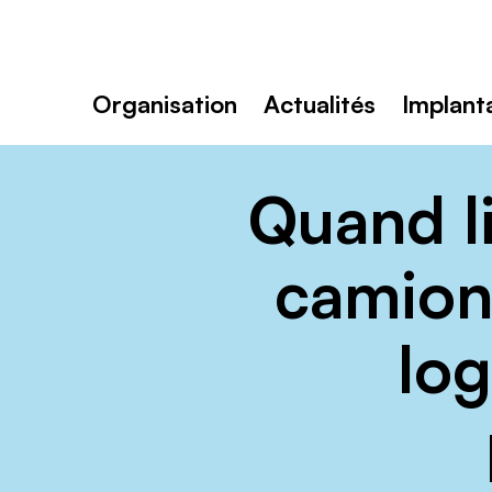
Toutenvélo
–
Coopératives
Rechercher
de
:
cyclologistique
Organisation
Actualités
Implant
Quand l
camion 
log