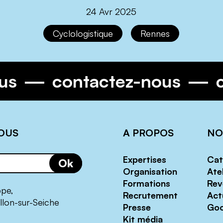
24 Avr 2025
Cyclologistique
Rennes
ous
contactez-nous
OUS
A PROPOS
NO
Expertises
Cat
Ok
Organisation
Atel
Formations
Rev
ppe,
Recrutement
Act
llon-sur-Seiche
Presse
Goo
Kit média