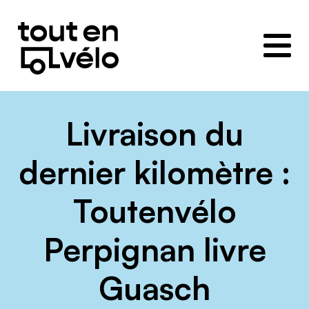
Toutenvélo
–
Coopératives
de
cyclologistique
Livraison du
dernier kilomètre :
Toutenvélo
Perpignan livre
Guasch