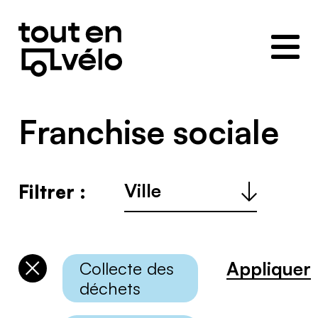
Toutenvélo
–
Coopératives
de
cyclologistique
Franchise sociale
Ville
Filtrer :
:
Appliquer
Collecte des
Désélectionner
déchets
les
catégories