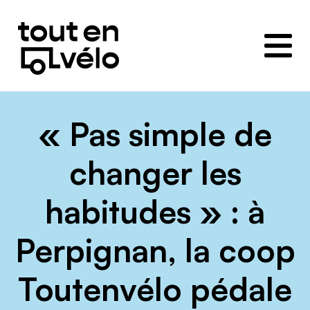
Toutenvélo
–
Coopératives
de
cyclologistique
« Pas simple de
changer les
habitudes » : à
Perpignan, la coop
Toutenvélo pédale