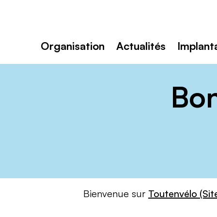
Toutenvélo
Dijon
Rechercher
:
Organisation
Actualités
Implant
Bon
Bienvenue sur
Toutenvélo (Sit