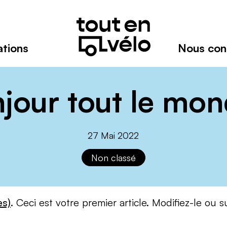
Toutenvélo
–
Coopératives
de
ations
Nous con
cyclologistique
Réseau
de
coopératives
jour tout le mon
spécialistes
du
transport
27 Mai 2022
à
vélo-
Non classé
cargo
es)
. Ceci est votre premier article. Modifiez-le ou 