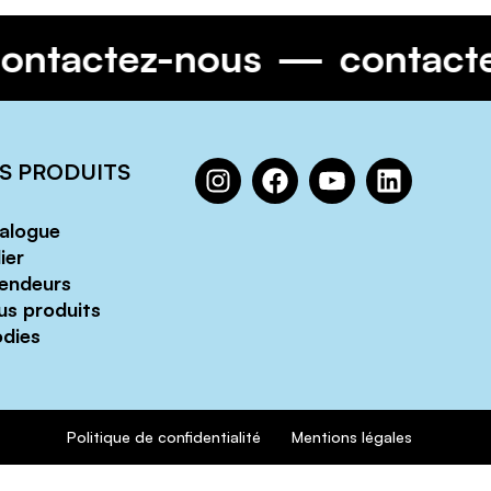
contactez-nous
contact
S PRODUITS
alogue
ier
endeurs
us produits
dies
Politique de confidentialité
Mentions légales