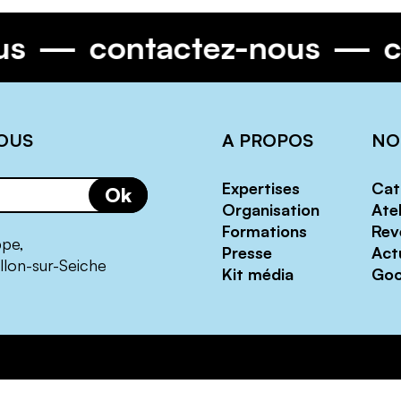
us
contactez-nous
OUS
A PROPOS
NO
Expertises
Cat
Ok
Organisation
Atel
Formations
Rev
ppe,
Presse
Act
llon-sur-Seiche
Kit média
Goo