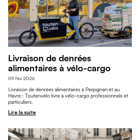
v
j
T
www.toutenvelo.fr/le-
é
havre/
o
o
Email :
l
n
lehavre@toutenvelo.fr
u
Téléphone :
o
06
t
L
64
Livraison de denrées
e
20
a
35
alimentaires à vélo-cargo
n
22
R
09 Fév 2026
v
T
www.toutenvelo.fr/marseille/
o
Livraison de denrées alimentaires à Perpignan et au
é
Email :
Havre : Toutenvélo livre à vélo-cargo professionnels et
o
c
marseille@toutenvelo.fr
particuliers.
l
Téléphone :
u
h
Lire la suite
07
o
71
t
e
L
64
e
l
42
e