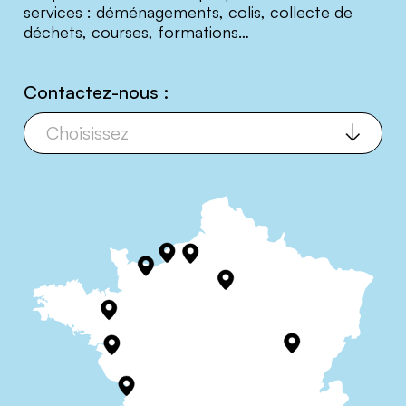
services : déménagements, colis, collecte de
déchets, courses, formations…
Contactez-nous :
T
www.toutenvelo.fr/aix-
en-
o
provence/
Email :
u
aixenprovence@toutenvelo.fr
Téléphone :
t
07
e
67
37
n
87
20
v