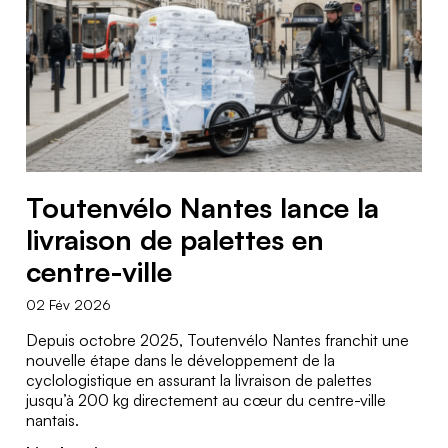
86
n
l
H
T
www.toutenvelo.fr/nantes/
v
e
Email :
a
o
é
nantes@toutenvelo.fr
v
Téléphone :
u
l
06
r
77
t
o
99
e
e
M
73
Toutenvélo Nantes lance la
54
n
a
livraison de palettes en
T
www.toutenvelo.fr/perpignan/
centre-ville
v
r
Email :
o
é
perpignan@toutenvelo.fr
s
02 Fév 2026
Téléphone :
u
l
Depuis octobre 2025, Toutenvélo Nantes franchit une
e
06
nouvelle étape dans le développement de la
18
t
o
i
cyclologistique en assurant la livraison de palettes
06
jusqu’à 200 kg directement au cœur du centre-ville
e
N
97
l
nantais.
83