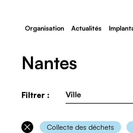
Toutenvélo
–
Coopératives
Rechercher
de
:
cyclologistique
Organisation
Actualités
Implant
Nantes
Ville
Filtrer :
:
Collecte des déchets
Désélectionner