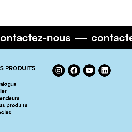
contactez-nous
contac
S PRODUITS
alogue
ier
endeurs
us produits
dies