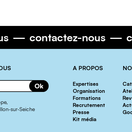
ous
contactez-nous
OUS
A PROPOS
NO
Expertises
Cat
Ok
Organisation
Atel
Formations
Rev
ppe,
Recrutement
Act
llon-sur-Seiche
Presse
Goo
Kit média