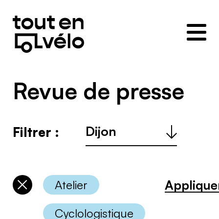
Toutenvélo
–
Coopératives
de
cyclologistique
Revue de presse
Ville
Filtrer :
:
Applique
Atelier
Désélectionner
les
catégories
Cyclologistique