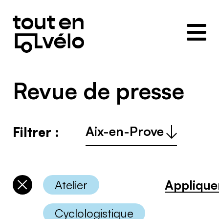
Toutenvélo
–
Coopératives
de
cyclologistique
Revue de presse
Ville
Filtrer :
:
Applique
Atelier
Désélectionner
les
catégories
Cyclologistique