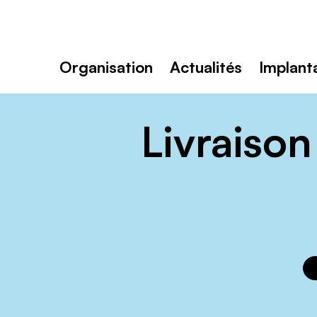
Toutenvélo
–
Coopératives
Rechercher
de
:
cyclologistique
Organisation
Actualités
Implant
Livraison