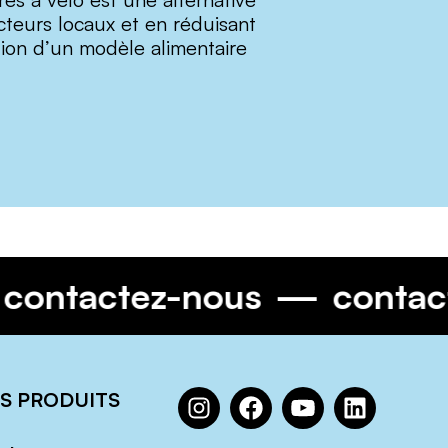
cteurs locaux et en réduisant
tion d’un modèle alimentaire
contactez-nous
cont
S PRODUITS