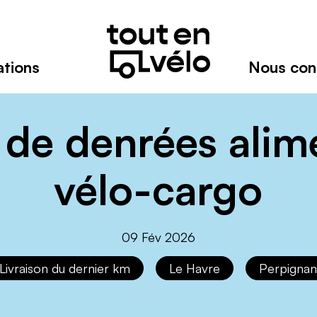
Toutenvélo
–
Coopératives
de
ations
Nous con
cyclologistique
Réseau
de
coopératives
 de denrées alim
spécialistes
du
vélo-cargo
transport
à
vélo-
cargo
09 Fév 2026
Livraison du dernier km
Le Havre
Perpigna