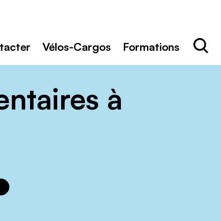
Rechercher
Recher
tacter
Vélos-Cargos
Formations
entaires à
n